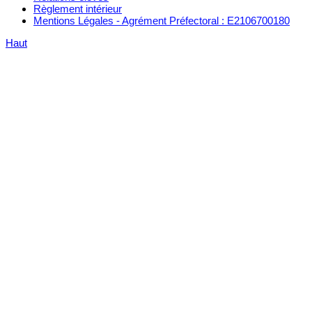
Règlement intérieur
Mentions Légales - Agrément Préfectoral : E2106700180
Haut